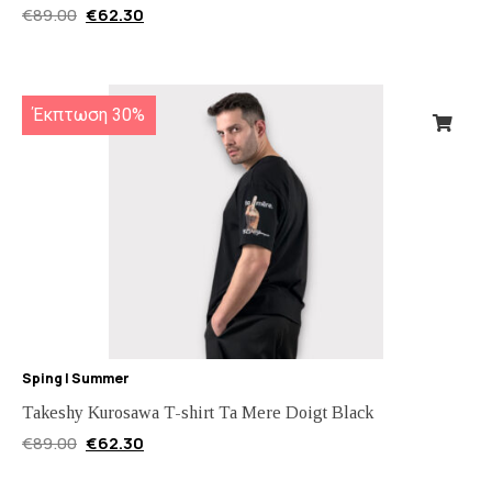
€
89.00
€
62.30
Έκπτωση 30%
Sping | Summer
Takeshy Kurosawa T-shirt Ta Mere Doigt Black
€
89.00
€
62.30