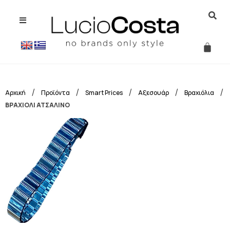
/
/
/
/
/
Αρχική
Προϊόντα
Smart Prices
Αξεσουάρ
Βραχιόλια
ΒΡΑΧΙΟΛΙ ΑΤΣΑΛΙΝΟ