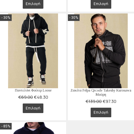
Επιλογή
Επιλογή
- 30%
- 30%
Παντελόνι Φούτερ Loose
Ζακέτα Felpa Qrcode Takeshy Kurosawa
Μαύρη
€
69.00
€
48.30
€
139.00
€
97.30
Επιλογή
Επιλογή
- 85%