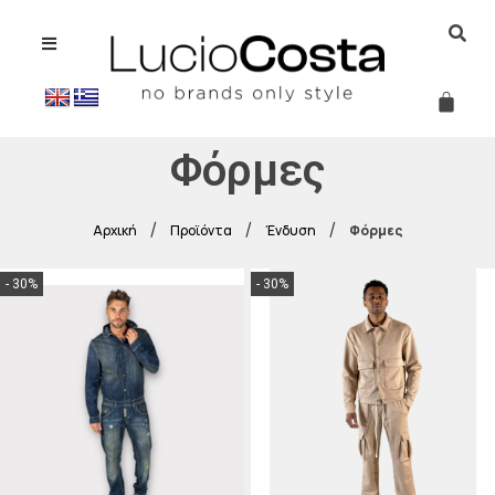
Φόρμες
/
/
/
Αρχική
Προϊόντα
Ένδυση
Φόρμες
- 30%
- 30%