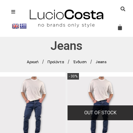
Jeans
/
/
/
Αρχική
Προϊόντα
Ένδυση
Jeans
- 30%
OUT OF STOCK