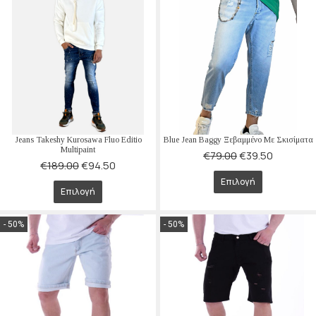
Jeans Takeshy Kurosawa Fluo Editio
Blue Jean Baggy Ξεβαμμένο Με Σκισίματα
Multipaint
€
79.00
€
39.50
€
189.00
€
94.50
Επιλογή
Επιλογή
- 50%
- 50%