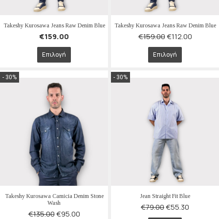
Takeshy Kurosawa Jeans Raw Denim Blue
Takeshy Kurosawa Jeans Raw Denim Blue
€
159.00
€
159.00
€
112.00
Επιλογή
Επιλογή
- 30%
- 30%
Takeshy Kurosawa Camicia Denim Stone
Jean Straight Fit Blue
Wash
€
79.00
€
55.30
€
135.00
€
95.00