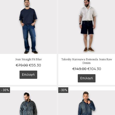
Jean Straight Fit Blue
Takeshy Kurosawa Bemouda Jeans Raw
Denim
€
79.00
€
55.30
€
149.00
€
104.30
Επιλογή
Επιλογή
- 30%
- 30%