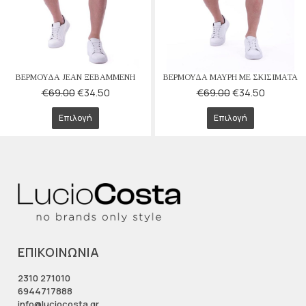
ΒΕΡΜΟΥΔΑ JEAN ΞΕΒΑΜΜΕΝΗ
ΒΕΡΜΟΥΔΑ ΜΑΥΡΗ ΜΕ ΣΚΙΣΙΜΑΤΑ
€
69.00
€
34.50
€
69.00
€
34.50
Επιλογή
Επιλογή
ΕΠΙΚΟΙΝΩΝΙΑ
2310 271010
6944717888
info@luciocosta.gr