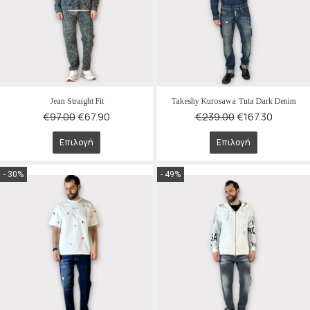
Jean Straight Fit
Takeshy Kurosawa Tuta Dark Denim
€
97.00
€
67.90
€
239.00
€
167.30
Επιλογή
Επιλογή
- 30%
- 49%