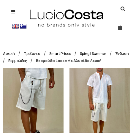
/
/
/
/
Αρχική
Προϊόντα
Smart Prices
Sping | Summer
Ένδυση
/
/
Βερμούδες
Βερμούδα Loose Με Αλυσίδα Λευκή