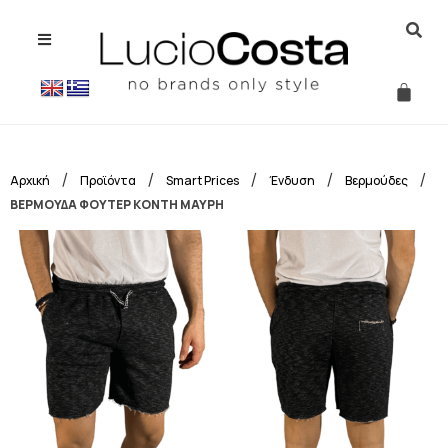
/
/
/
/
/
Αρχική
Προϊόντα
Smart Prices
Ένδυση
Βερμούδες
ΒΕΡΜΟΥΔΑ ΦΟΥΤΕΡ ΚΟΝΤΗ ΜΑΥΡΗ