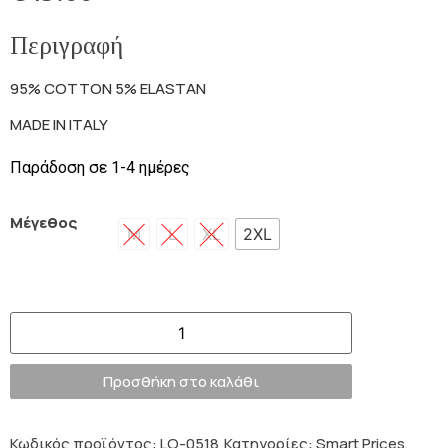
Περιγραφή
95% COTTON 5% ELASTAN
MADE IN ITALY
Παράδοση σε 1-4 ημέρες
Μέγεθος
M
L
XL
2XL
Προσθήκη στο καλάθι
Κωδικός προϊόντος:
LO-0518
Κατηγορίες:
Smart Prices
,