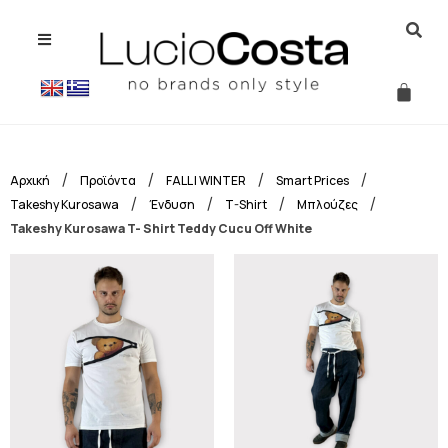
/
/
/
/
Αρχική
Προϊόντα
FALL | WINTER
Smart Prices
/
/
/
/
Takeshy Kurosawa
Ένδυση
T-Shirt
Μπλούζες
Takeshy Kurosawa T- Shirt Teddy Cucu Off White