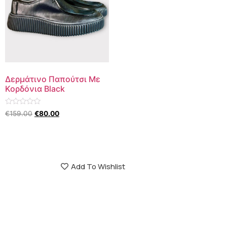
Δερμάτινο Παπούτσι Με
Κορδόνια Black
Βαθμολογήθηκε
€
159.00
€
80.00
με
0
από
5
Add To Wishlist