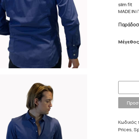
slim fit
MADE IN 
Παράδοση
Μέγεθο
Προσ
Κωδικός 
Prices
,
Sp