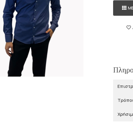
Μ
Πληρο
Επιστ
Τρόπο
Χρήσιμ