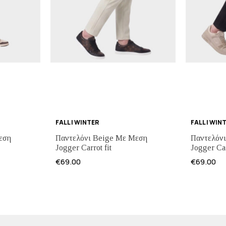
FALL | WINTER
FALL | WIN
εση
Παντελόνι Beige Με Μεση
Παντελόν
Jogger Carrot fit
Jogger Car
€
69.00
€
69.00