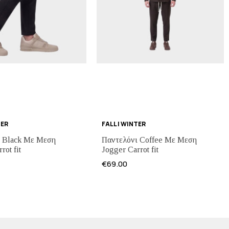
TER
FALL | WINTER
ι Black Με Μεση
Παντελόνι Coffee Με Μεση
rot fit
Jogger Carrot fit
€
69.00