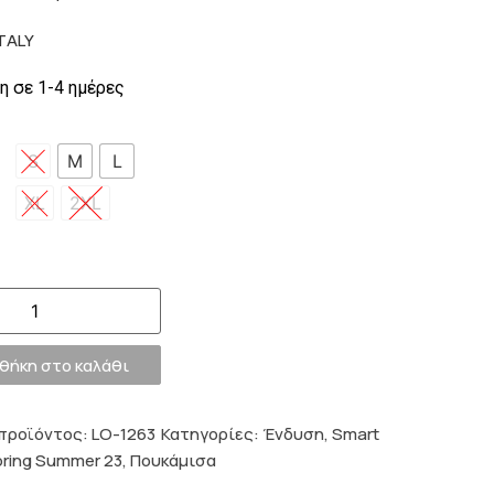
iTALY
 σε 1-4 ημέρες
ς
S
M
L
XL
2XL
θήκη στο καλάθι
προϊόντος:
LO-1263
Κατηγορίες:
Ένδυση
,
Smart
ring Summer 23
,
Πουκάμισα