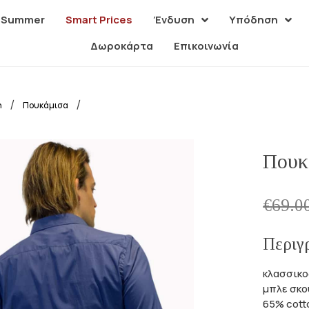
| Summer
Smart Prices
Ένδυση
Υπόδηση
Δωροκάρτα
Επικοινωνία
/
/
η
Πουκάμισα
Πουκ
€
69.0
Περιγ
κλασσικο
μπλε σκ
65% cott