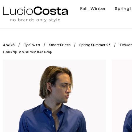
Fall | Winter
Spring 
/
/
/
/
Αρχική
Προϊόντα
Smart Prices
Spring Summer 23
Ένδυσ
Πουκάμισο Slim Μπλε Ραφ