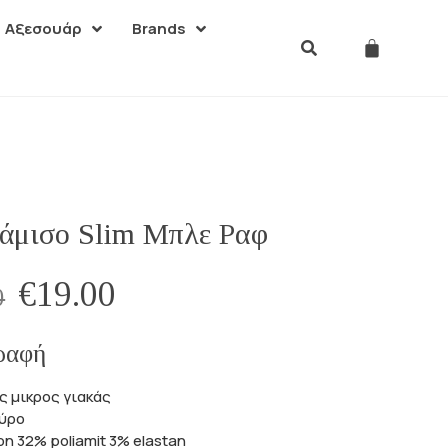
Αξεσουάρ
Brands
άμισο Slim Μπλε Ραφ
€
19.00
0
ραφή
ς μικρος γιακάς
ούρο
on 32% poliamit 3% elastan