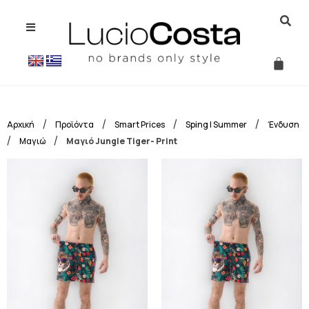
/
/
/
/
Αρχική
Προϊόντα
Smart Prices
Sping | Summer
Ένδυση
/
/
Μαγιώ
Μαγιό Jungle Tiger- Print