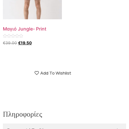
Μαγιό Jungle- Print
Βαθμολογήθηκε
€
39.00
€
19.50
με
0
από
5
Add To Wishlist
Πληροφορίες