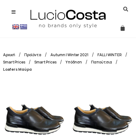
/
/
/
/
Αρχική
Προϊόντα
Autumn | Winter 2021
FALL | WINTER
/
/
/
/
Smart Prices
Smart Prices
Υπόδηση
Παπούτσια
Loafers Μαύρα