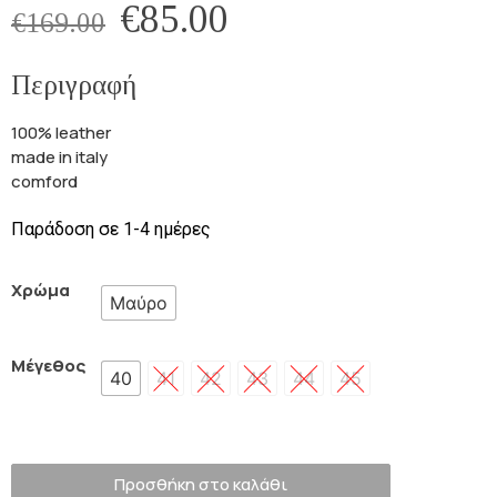
€
85.00
€
169.00
Περιγραφή
100% leather
made in italy
comford
Παράδοση σε 1-4 ημέρες
Χρώμα
Μαύρο
Μέγεθος
40
41
42
43
44
45
Προσθήκη στο καλάθι