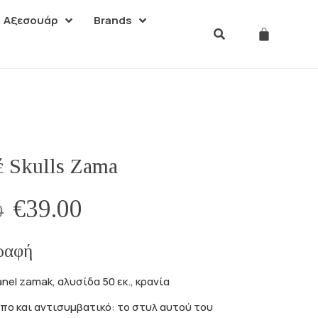
Αξεσουάρ
Brands
έ Skulls Zama
€
39.00
0
ραφή
nel zamak, αλυσίδα 50 εκ., κρανία
ο και αντισυμβατικό: το στυλ αυτού του