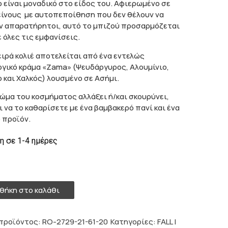
 είναι μοναδικό στο είδος του. Αφιερωμένο σε
είνους με αυτοπεποίθηση που δεν θέλουν να
 απαρατήρητοι, αυτό το μπιζού προσαρμόζεται
ε όλες τις εμφανίσεις.
ειρά κολιέ αποτελείται από ένα εντελώς
γικό κράμα «Zama» (Ψευδάργυρος, Αλουμίνιο,
 και Χαλκός) λουσμένο σε Ασήμι.
ρώμα του κοσμήματος αλλάξει ή/και σκουρύνει,
ι να το καθαρίσετε με ένα βαμβακερό πανί και ένα
 προϊόν.
 σε 1-4 ημέρες
θεμα
θήκη στο καλάθι
προϊόντος:
RO-2729-21-61-20
Κατηγορίες:
FALL |