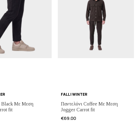
TER
FALL | WINTER
ι Black Με Μεση
Παντελόνι Coffee Με Μεση
rot fit
Jogger Carrot fit
€
69.00