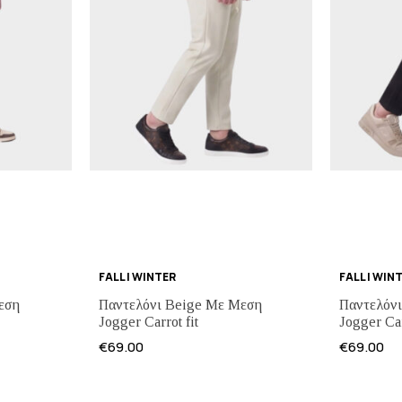
FALL | WINTER
FALL | WIN
εση
Παντελόνι Beige Με Μεση
Παντελόν
Jogger Carrot fit
Jogger Car
€
69.00
€
69.00