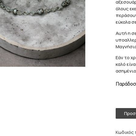
αξεσουάρ
όλους εκ
περάσουν
εύκολα σ
Αυτή η σ
υποαλλερ
Μαγνήσιο
Εάν το χ
καλό είνα
ασημένιο
Παράδοση
1 σε από
Προσ
Κωδικός 