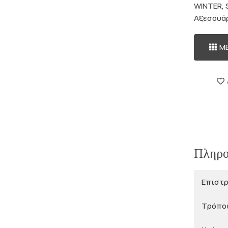
WINTER
,
Αξεσουά
Μ
Πληρο
Επιστ
Τρόπο