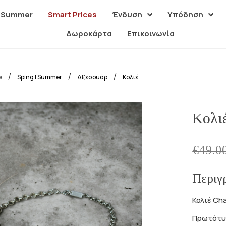
| Summer
Smart Prices
Ένδυση
Υπόδηση
Δωροκάρτα
Επικοινωνία
/
/
/
s
Sping | Summer
Αξεσουάρ
Κολιέ
Κολι
€
49.0
Περιγ
Κολιέ Cha
Πρωτότυπ