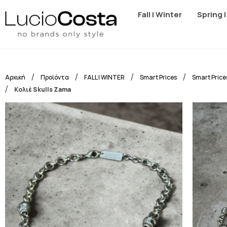
Fall | Winter
Spring 
/
/
/
/
Αρχική
Προϊόντα
FALL | WINTER
Smart Prices
Smart Price
/
Κολιέ Skulls Zama