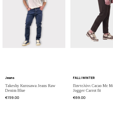
Jeans
FALL | WINTER
Takeshy Kurosawa Jeans Raw
Παντελόνι Cacao Με Μ
Denim Blue
Jogger Carrot fit
€
159.00
€
69.00