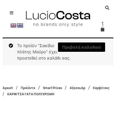
1
Το προϊόν “Σακίδιο
Προβολή καλαθιού
πλάτης Μαύρο” έχει
προστεθεί στο καλάθι σας.
/
/
/
/
Αρχική
Προϊόντα
Smart Prices
Αξεσουάρ
Καρφίτσες
/
ΚΑΡΦΙΤΣΑ ΓΑΤΑ ΠΟΛΥΧΡΩΜΗ