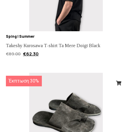
Sping | Summer
Takeshy Kurosawa T-shirt Ta Mere Doigt Black
€
89.00
€
62.30
Έκπτωση 30%