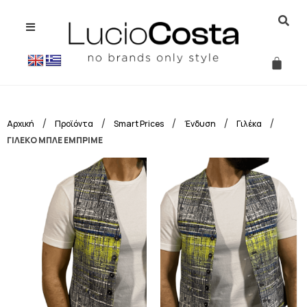
/
/
/
/
/
Αρχική
Προϊόντα
Smart Prices
Ένδυση
Γιλέκα
ΓΙΛΕΚΟ ΜΠΛΕ ΕΜΠΡΙΜΕ