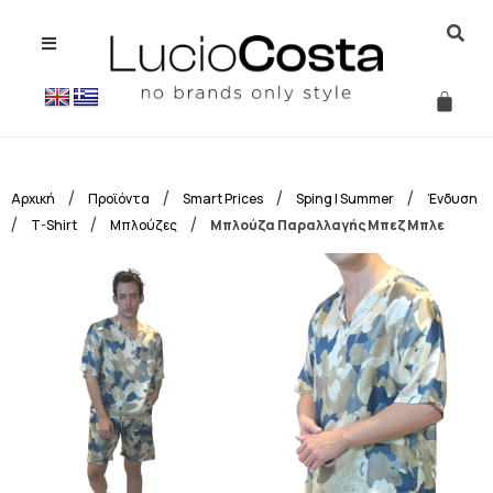
/
/
/
/
Αρχική
Προϊόντα
Smart Prices
Sping | Summer
Ένδυση
/
/
/
T-Shirt
Μπλούζες
Μπλούζα Παραλλαγής Μπεζ Μπλε