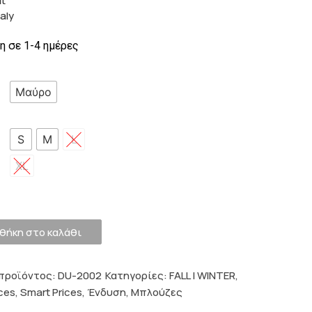
it
taly
 σε 1-4 ημέρες
Μαύρο
ς
S
M
L
XL
θήκη στο καλάθι
προϊόντος:
DU-2002
Κατηγορίες:
FALL | WINTER
,
ces
,
Smart Prices
,
Ένδυση
,
Μπλούζες