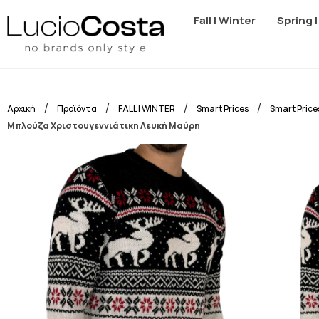
Fall | Winter
Spring 
/
/
/
/
Αρχική
Προϊόντα
FALL | WINTER
Smart Prices
Smart Price
Μπλούζα Χριστουγεννιάτικη Λευκή Μαύρη