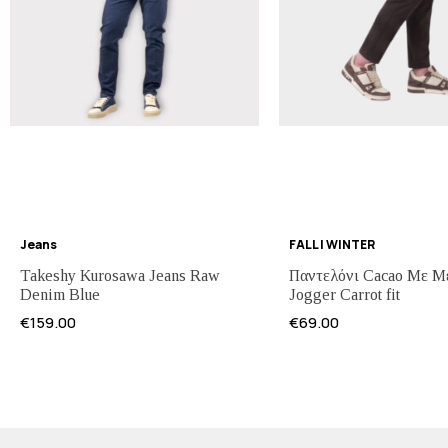
Jeans
FALL | WINTER
Takeshy Kurosawa Jeans Raw
Παντελόνι Cacao Με Μ
Denim Blue
Jogger Carrot fit
€
159.00
€
69.00