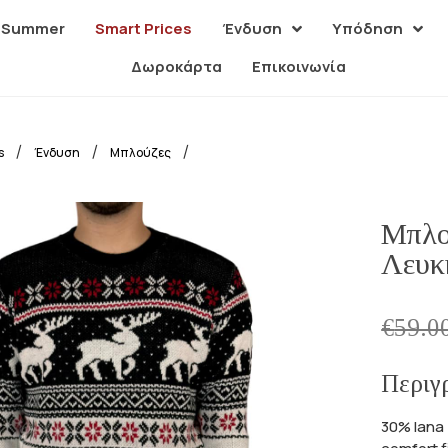
| Summer
Smart Prices
Ένδυση
Υπόδηση
Δωροκάρτα
Επικοινωνία
/
/
/
s
Ένδυση
Μπλούζες
Μπλο
Λευκ
€
59.0
Περιγ
30% lana 