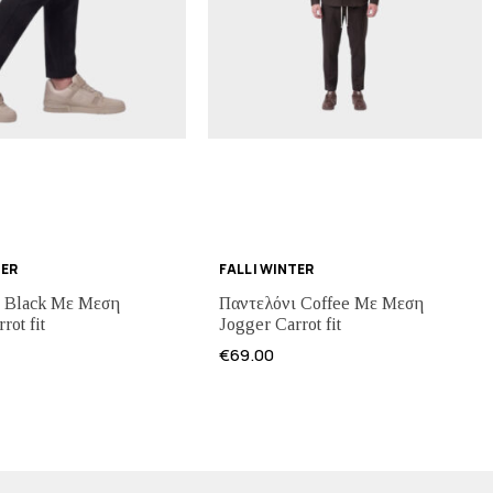
TER
FALL | WINTER
ι Black Με Μεση
Παντελόνι Coffee Με Μεση
rot fit
Jogger Carrot fit
€
69.00