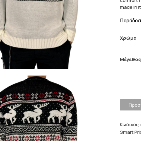
comfort f
made in I
Παράδοση
Χρώμα
Μέγεθο
Προσ
Κωδικός 
Smart Pri