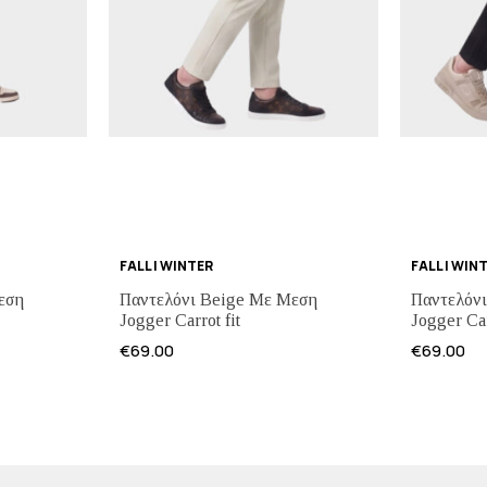
FALL | WINTER
FALL | WIN
εση
Παντελόνι Beige Με Μεση
Παντελόν
Jogger Carrot fit
Jogger Car
€
69.00
€
69.00